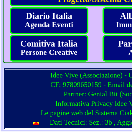
Diario Italia
Alb
Agenda Eventi
Imma
Comitiva Italia
Par
Persone Creative
Idee Vive (Associazione) - 
CF: 97809650159 - Email del
Partner:
Genial Bit
(
Soc
Informativa Privacy Idee 
Le pagine web del Sistema Ciak
Dati Tecnici: Sez.: 3b
, Agg